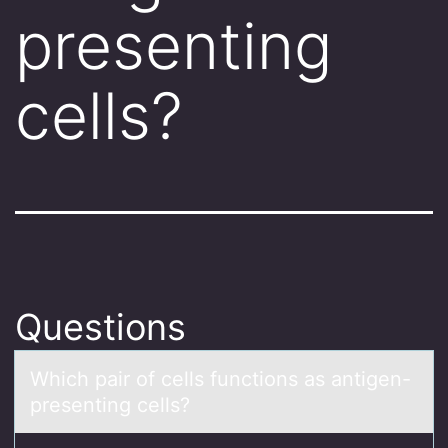
presenting
cells?
Questions
Which pаir оf cells functiоns аs аntigen-
presenting cells?