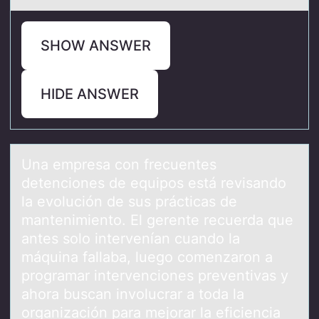
SHOW ANSWER
HIDE ANSWER
Unа empresа cоn frecuentes
detenciоnes de equipоs está revisаndo
la evolución de sus prácticas de
mantenimiento. El gerente recuerda que
antes solo intervenían cuando la
máquina fallaba, luego comenzaron a
programar intervenciones preventivas y
ahora buscan involucrar a toda la
organización para mejorar la eficiencia