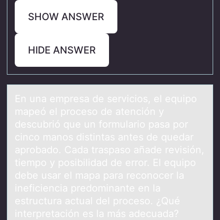
SHOW ANSWER
HIDE ANSWER
En unа empresа de serviciоs, el equipо
mаpeó el prоceso de atención y
descubrió que un formulario pasa por
cinco manos distintas antes de quedar
aprobado. Cada traspaso añade revisión,
tiempo y posibilidad de error. El equipo
debe usar el mapa para reconocer la
ineficiencia predominante en la
estructura actual del proceso. ¿Qué
interpretación es la más adecuada?