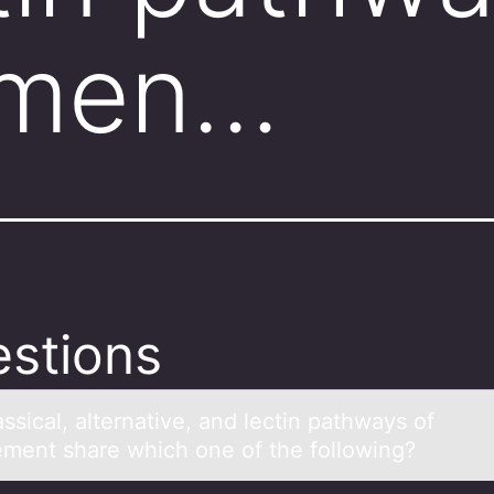
emen…
stions
ssicаl, аlternative, and lectin pathways оf
ment share which оne of the following?