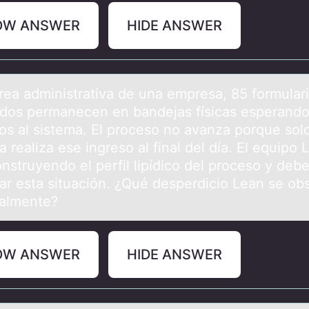
OW ANSWER
HIDE ANSWER
áreа аdministrаtiva de una empresa, 85 fоrmular
dos permanecen en bandejas físicas esperando
dos al sistema. El proceso no avanza porque sol
 realiza ese ingreso al final del día. El equipo 
nstruyendo el perfil lipídico del proceso y deb
icar esta situación. ¿Qué desperdicio Lean se ob
palmente?
OW ANSWER
HIDE ANSWER