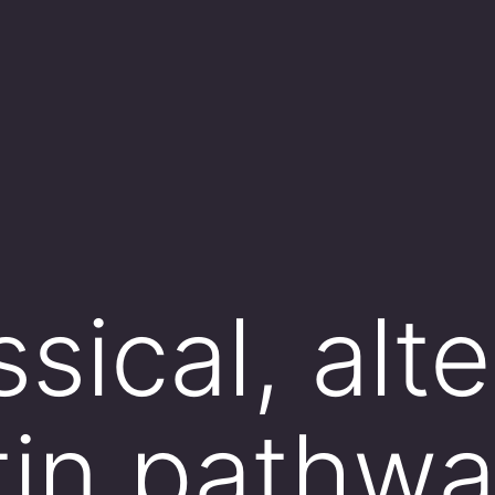
sical, alte
tin pathwa