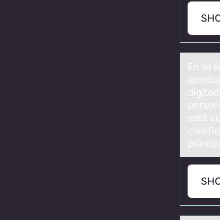
SH
En el 
aprоba
digita
persona
está co
clasif
princi
SH