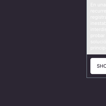
En unа
recurr
regist
inestab
interdi
probar
soluci
princi
SH