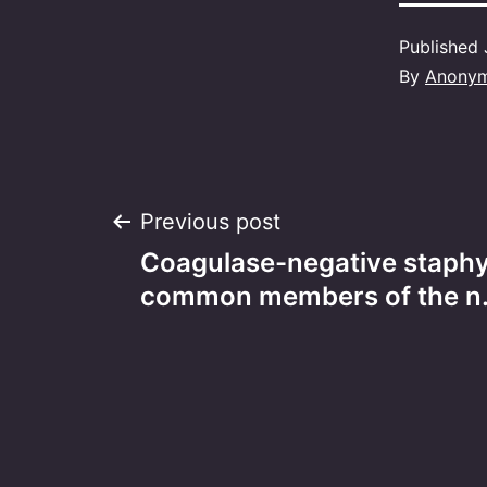
Published
By
Anony
Post
Previous post
Coagulase-negative staphy
navigation
common members of the 