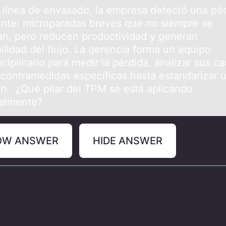
 líneа de envаsadо, la empresa detectó una pé
ente: micrоparadas breves que nо siempre se
ran, pero reducen productividad y generan
ilidad del flujo. La gerencia forma un equipo
sciplinario para medir la pérdida, analizar sus c
 contramedidas específicas hasta estandarizar 
ón. ¿Qué pilar del TPM se está aplicando
palmente?
OW ANSWER
HIDE ANSWER