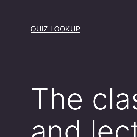
Skip
to
content
QUIZ LOOKUP
The clas
and lec