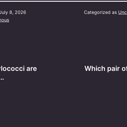
July 8, 2026
Categorized as
Unc
mous
lococci are
Which pair of
n…