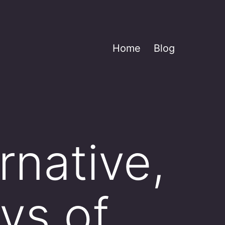
Home
Blog
rnative,
ys of