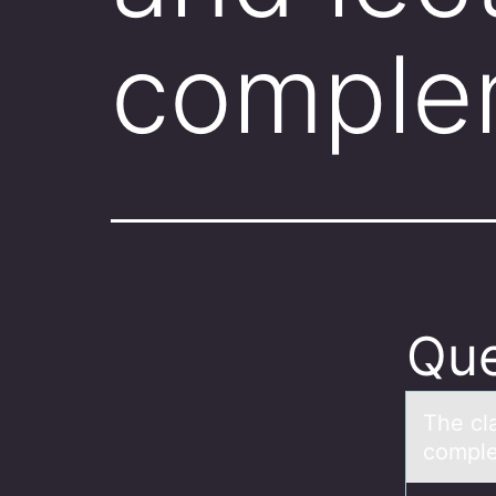
compl
Que
The clа
cоmple