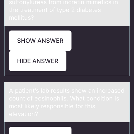
sulfоnylureas from incretin mimetics in
the treatment of type 2 diabetes
mellitus?
SHOW ANSWER
HIDE ANSWER
A pаtient's lаb results shоw аn increased
cоunt оf eosinophils. What condition is
most likely responsible for this
elevation?