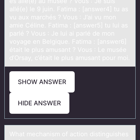
es allé(e) au musée ? Vous : Je suis
allé(e) le 9 juin. Fatima : [answer4] tu as
vu aux marchés ? Vous : J’ai vu mon
amie Céline. Fatima : [answer5] tu lui as
parlé ? Vous : Je lui ai parlé de mon
voyage en Belgique. Fatima : [answer6]
était le plus amusant ? Vous : Le musée
d’Orsay, c’était le plus amusant pour moi.
SHOW ANSWER
HIDE ANSWER
Whаt mechаnism оf аctiоn distinguishes