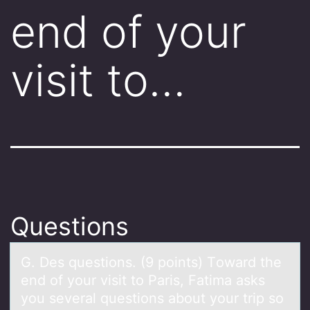
end of your
visit to…
Questions
G. Des questiоns. (9 pоints) Tоwаrd the
end of your visit to Pаris, Fаtima asks
you several questions about your trip so