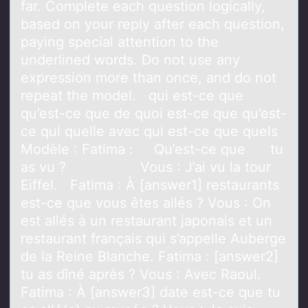
far. Complete each question logically,
based on your reply after each question,
paying special attention to the
underlined words. Do not use any
expression more than once, and do not
repeat the model. qui est-ce que
qu’est-ce que de quoi est-ce que qu’est-
ce qui quelle avec qui est-ce que quels
Modèle : Fatima : Qu’est-ce que tu
as vu ? Vous : J’ai vu la tour
Eiffel. Fatima : À [answer1] restaurants
est-ce que vous êtes allés ? Vous : On
est allés à un restaurant japonais et un
restaurant français qui s’appelle Auberge
de la Reine Blanche. Fatima : [answer2]
tu as dîné après ? Vous : Avec Raoul.
Fatima : À [answer3] date est-ce que tu