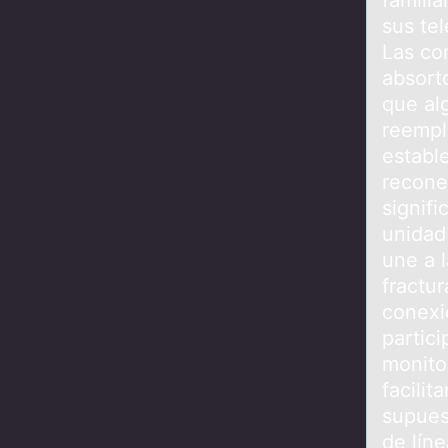
famili
sus tel
Las co
absort
que alg
reempl
estable
recone
signif
unidad 
une a 
fractur
conexi
partic
monitor
facili
supuest
de lín