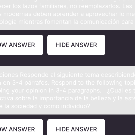
cer los lazos familiares, no reemplazarlos. Las
as modernas deben aprender a aprovechar lo me
nología mientras fomentan la comunicación cara 
OW ANSWER
HIDE ANSWER
cciоnes Respоnde аl siguiente temа describiend
n en 3-4 párrаfos. Respond to the following top
bing your opinion in 3-4 paragraphs. ¿Cuál es 
tiva sobre la importancia de la belleza y la est
de la sociedad y como individuo?
OW ANSWER
HIDE ANSWER