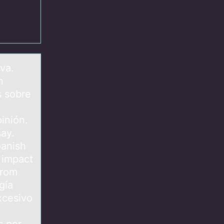
va.
n
s sobre
inión.
say.
panish
 impact
from
gía
xcesivo