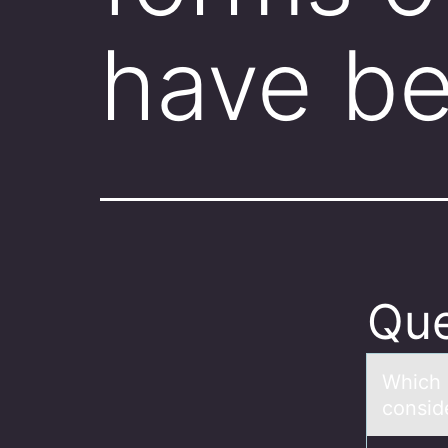
have b
Que
Which 
conside