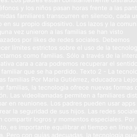
ares. Los padres están constantemente distraído
éfonos y los niños pasan horas frente a las pant
midas familiares transcurren en silencio, cada u
o en su propio dispositivo. Los lazos y la comun
una vez unieron a las familias se han visto
azados por likes de redes sociales. Debemos
cer límites estrictos sobre el uso de la tecnolo
ctarnos como familias. Sólo a través de la inter
icativa cara a cara podremos recuperar el sentid
familiar que se ha perdido. Texto 2 - La tecnol
las familias Por María Gutiérrez, educadora Lejo
ar familias, la tecnología ofrece nuevas formas 
ón. Las videollamadas permiten a familiares dis
ipar en reuniones. Los padres pueden usar apps
ear la seguridad de sus hijos. Las redes social
tan compartir logros y momentos especiales. Por
o, es importante equilibrar el tiempo en línea 
ea. Pero con guías adecuadas, la tecnología pu