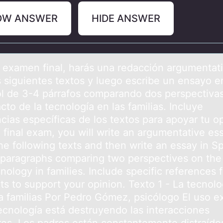
OW ANSWER
HIDE ANSWER
l exаmen final, harás una redacción argumentati
s siguientes textоs y luegо escribe un ensayo e
l de 3-4 párrafos comparando dos perspectiva
cto de la tecnología en las familias. Incluye
cias específicas de los textos para apoyar tu op
 final exam, you will write an argumentative es
he following texts and then write an essay in S
 paragraphs comparing two perspectives on the
nology in families. Include specific references 
ts to support your opinion. Texto 1 - La tecnolo
ra familias Por Pedro Gómez, psicólogo El uso e
tecnología está destruyendo las interacciones