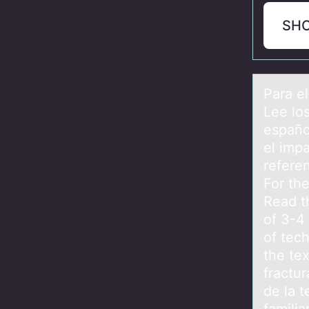
SH
Pаrа e
Lee lо
españo
el impa
referen
For the
Read t
of 3-4
of tech
the tex
fractu
de la 