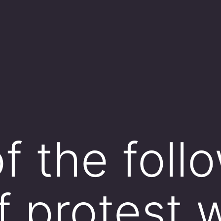
f the foll
f protest 