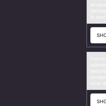
enrique
famili
la tec
SH
Instru
opinió
descri
perspec
nivel 
SH