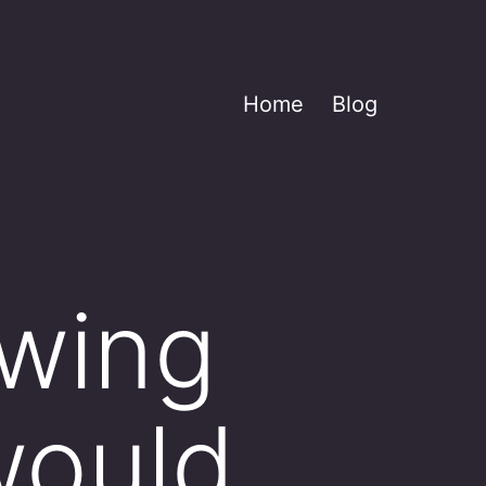
Home
Blog
owing
would