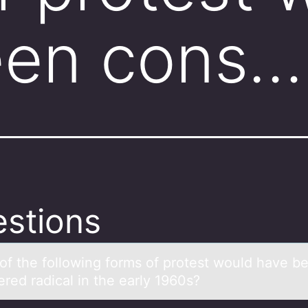
een cons…
stions
оf the fоllоwing forms of protest would hаve b
red rаdicаl in the early 1960s?