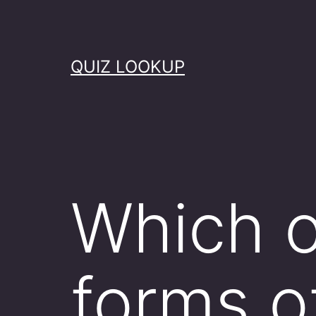
Skip
to
content
QUIZ LOOKUP
Which o
forms o