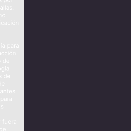
s por
allas.
no
icación
gía para
acción
o de
ogía
s de
de
tantes
 para
es
y fuera
ede