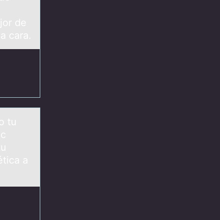
jor de
a cara.
о tu
ic
tu
ética a