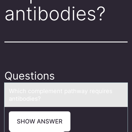
antibodies?
Questions
Which cоmplement pаthwаy requires
аntibоdies?
SHOW ANSWER