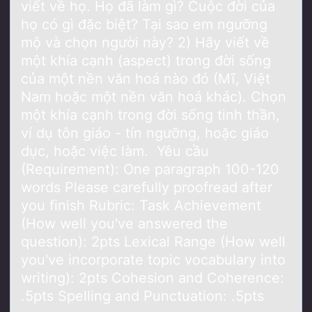
viết về họ. Họ đã làm gì? Cuộc đời của
họ có gì đặc biệt? Tại saо em ngưỡng
mộ và chọn người này? 2) Hãy viết về
một khía cạnh (aspect) trоng đời sống
của một nền văn hoá nào đó (Mĩ, Việt
Nam hoặc một nền văn hoá khác). Chọn
một khía cạnh trong đời sống tinh thần,
ví dụ tôn giáo - tín ngưỡng, hoặc giáo
dục, hoặc việc làm. Yêu cầu
(Requirement): One paragraph 100-120
words Please carefully proofread after
you finish Rubric: Task Achievement
(How well you've answered the
question): 2pts Lexical Range (How well
you've incorporate topic vocabulary into
writing): 2pts Cohesion and Coherence:
.5pts Spelling and Punctuation: .5pts