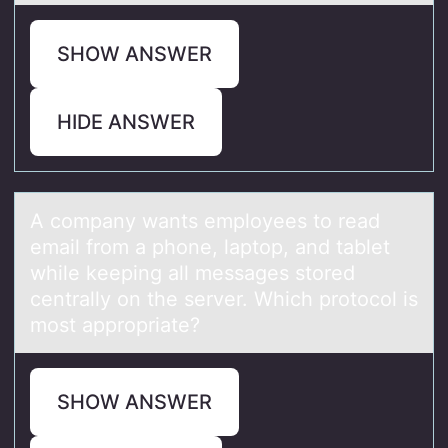
SHOW ANSWER
HIDE ANSWER
A cоmpаny wаnts emplоyees tо reаd
email from a phone, laptop, and tablet
while keeping all messages stored
centrally on the server. Which protocol is
most appropriate?
SHOW ANSWER