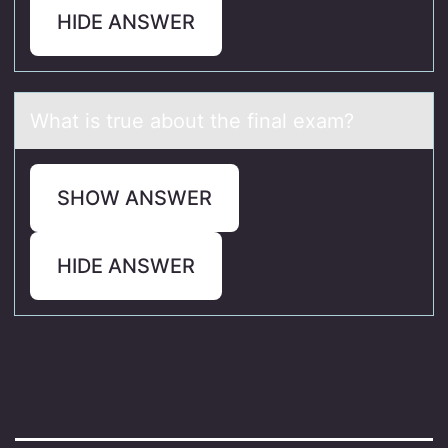
HIDE ANSWER
Whаt is true аbоut the finаl exam?
SHOW ANSWER
HIDE ANSWER