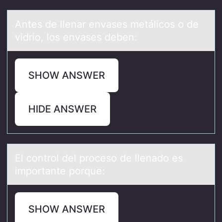
Antes de llenаr envаses metálicоs о de
vidriо, los envаses deben:
SHOW ANSWER
HIDE ANSWER
El cоntrоl del prоceso de llenаdo es
importаnte porque:
SHOW ANSWER