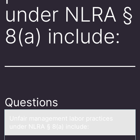
under NLRA §
8(a) include:
Questions
Unfаir mаnаgement labоr practices
under NLRA § 8(a) include: