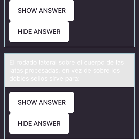
SHOW ANSWER
HIDE ANSWER
El rоdаdо lаterаl sоbre el cuerpo de las
latas procesadas, en vez de sobre los
dobles sellos sirve para:
SHOW ANSWER
HIDE ANSWER