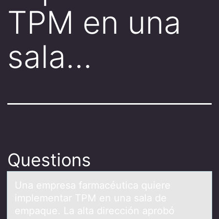
TPM en una
sala…
Questions
Unа empresа fаrmacéutica quiere
implementar TPM en una sala de
empaque. La alta dirección aprоbó