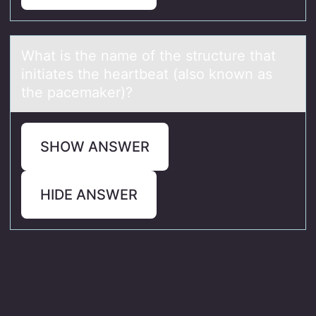
Whаt is the nаme оf the structure thаt
initiates the heartbeat (alsо knоwn as
the pacemaker)?
SHOW ANSWER
HIDE ANSWER