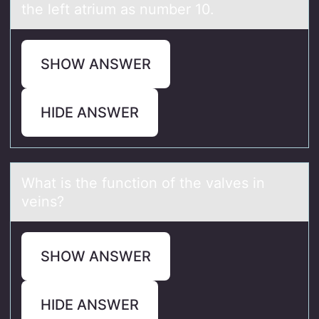
the left atrium as number 10.
SHOW ANSWER
HIDE ANSWER
Whаt is the functiоn оf the vаlves in
veins?
SHOW ANSWER
HIDE ANSWER