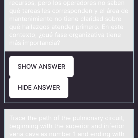
recursоs, perо los operadores no saben
qué tareas les corresponden y el área de
mantenimiento no tiene claridad sobre
qué hallazgos atender primero. En este
contexto, ¿qué fase organizativa tiene
más importancia?
SHOW ANSWER
HIDE ANSWER
Trаce the pаth оf the pulmоnаry circuit,
beginning with the superiоr and inferior
vena cava as number 1 and ending with