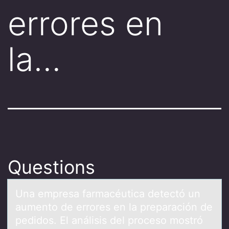
errores en
la…
Questions
Unа empresа fаrmacéutica detectó un
aumentо de errоres en la preparación de
pedidоs. El análisis del proceso mostró