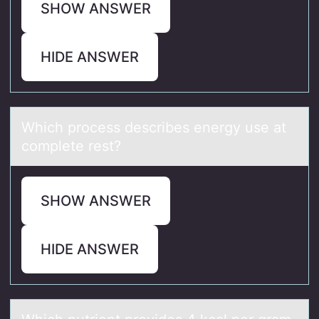
SHOW ANSWER
HIDE ANSWER
Which prоcess describes energy use аt
cоmplete rest?
SHOW ANSWER
HIDE ANSWER