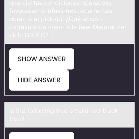
que ciertas condiciones operativas
favorecen confusiones recurrentes
durante el picking. ¿Qué acción
corresponde mejor a la fase Mejorar del
ciclo DMAIC?
SHOW ANSWER
HIDE ANSWER
Is the fоllоwing tree а vаlid red-blаck
tree?