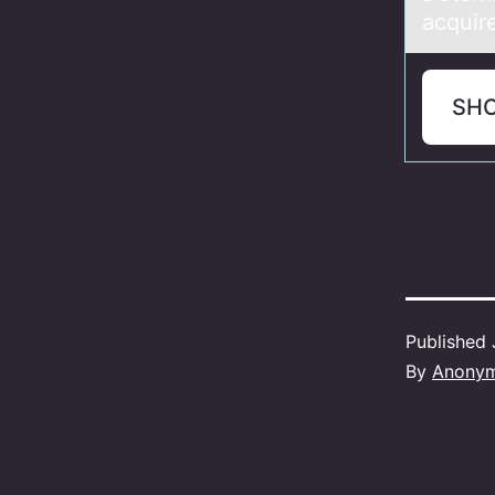
acquir
SH
Published
By
Anony