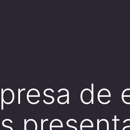
presa de 
os present