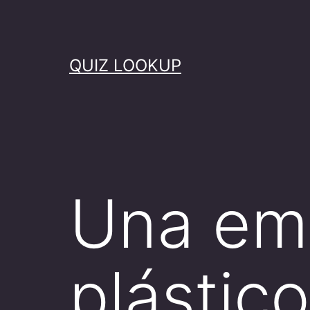
Skip
to
content
QUIZ LOOKUP
Una em
plástic