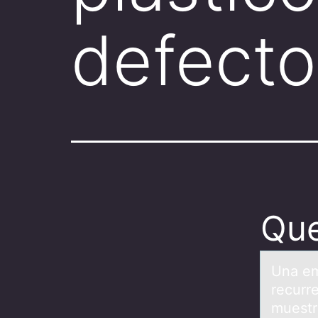
defecto
Que
Unа em
recurre
muestr