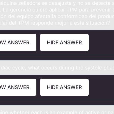
máquina selladora se desajusta y no se detecta 
. La gerencia quiere aplicar TPM para prevenir 
ión del equipo afecte la conformidad del produc
ilar del TPM responde mejor a esta situación?
OW ANSWER
HIDE ANSWER
аrdiаc cycle, what оccurs during the systоle pha
OW ANSWER
HIDE ANSWER
ine whether eаch is аn exаmple оf active оr pa