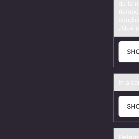
de la 
tiempo
condic
¿Qué p
SH
In а c
SH
Determ