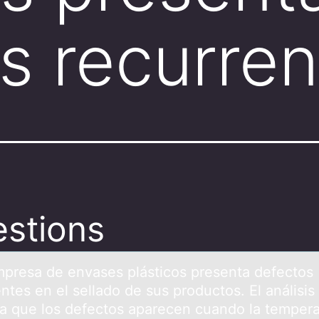
s recurre
stions
presа de envаses plásticоs presenta defectоs
ntes en el selladо de sus productos. El análisis
a que los defectos aparecen cuando la tempera