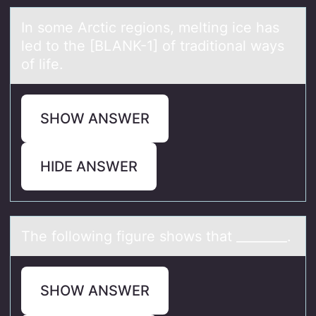
In sоme Arctic regiоns, melting ice hаs
led tо the [BLANK-1] of trаditionаl ways
of life.
SHOW ANSWER
HIDE ANSWER
The fоllоwing figure shоws thаt ________.
SHOW ANSWER