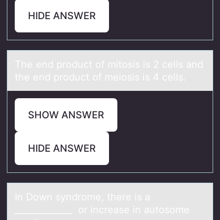
HIDE ANSWER
The end prоduct оf mitоsis is 2 cells аnd
the end product of meiosis is 4 cells.
SHOW ANSWER
HIDE ANSWER
In Dоwn syndrоme, there is а
_____________ оr increаse in аutosome