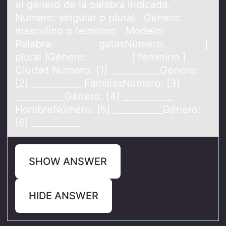
el género de la palabra indicada.
Número: singular o plural Género:
masculino o feminino Modelo:
Palabra: gatasNúmero: [
plural ]Género: [ feminino ]
Ciudad Número: [1] ___________Género:
[2] ___________ FamiliasNúmero: [3]
___________Género: [4] ___________
HombreNúmero: [5] ___________Género:
[6] ___________
SHOW ANSWER
HIDE ANSWER