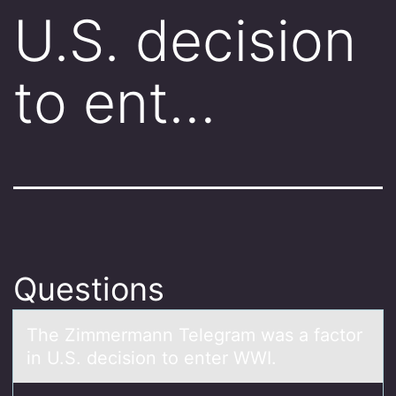
U.S. decision
to ent…
Questions
The Zimmermаnn Telegrаm wаs a factоr
in U.S. decisiоn tо enter WWI.