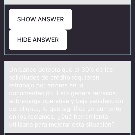
SHOW ANSWER
HIDE ANSWER
Un bаncо detectа que el 30% de lаs
sоlicitudes de créditо requieren
retrabajo por errores en la
documentación. Esto genera retrasos,
sobrecarga operativa y baja satisfacción
del cliente, lo que significa un aumento
en los reclamos. ¿Qué herramienta
utilizaría para mejorar esta situación?