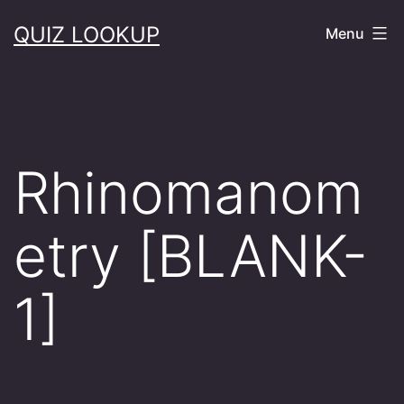
Skip
QUIZ LOOKUP
Menu
to
content
Rhinomanom
etry [BLANK-
1]