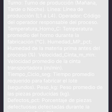
Turno: Turno de producción (Mañana,
Tarde o Noche). Línea: Línea de
producción (L1 a L4). Operador: Código
del operador responsable del proceso.
Temperatura_Horno_C: Temperatura
promedio del horno durante la
fabricación (°C). Humedad_MP_pct:
Humedad de la materia prima antes del
proceso (%). Velocidad_Cinta_m_min:
Velocidad promedio de la cinta
transportadora (m/min).
Tiempo_Ciclo_seg: Tiempo promedio
requerido para fabricar el lote
(segundos). Peso_kg: Peso promedio de
las piezas producidas (kg).
Defectos_pct: Porcentaje de piezas
defectuosas detectadas durante la