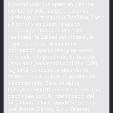
automatizado que opera en distintas
plantas del país. La producción se
distribuye en tres turnos (Mañana, Tarde
y Noche) y en cuatro líneas de
producción. Con el objetivo de
monitorear la calidad del proceso, la
empresa registra diariamente
información operacional y de control
para cada lote producido. La base de
datos data_Solemne01 contiene 1000
registros, donde cada observación
corresponde a un lote de producción
inspeccionado. Base de datos
(data_Solemne01): enlace Las variables
disponibles son: ID: Identificador del
lote. Planta: Planta donde se produjo el
lote (Norte, Centro, Sur u Oriente).