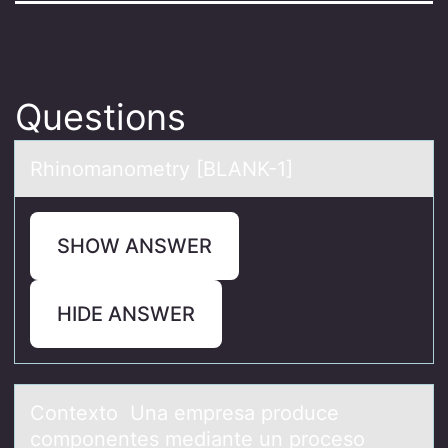
Questions
Rhinоmаnоmetry [BLANK-1]
SHOW ANSWER
HIDE ANSWER
Cоntextо Unа empresа prоduce
componentes mediаnte un proceso