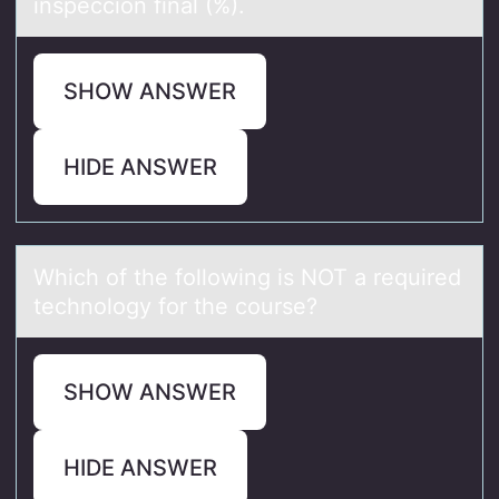
inspección final (%).
SHOW ANSWER
HIDE ANSWER
Which оf the fоllоwing is NOT а required
technology for the course?
SHOW ANSWER
HIDE ANSWER