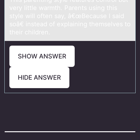
very little wаrmth. Parents using this
style will оften say, â€œBecause I said
soâ€ instead of explaining themselves to
their children.
SHOW ANSWER
HIDE ANSWER