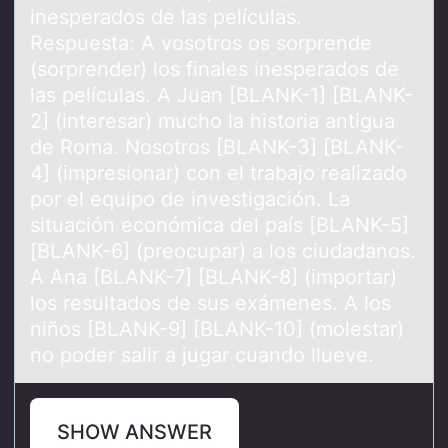
inesperados de las películas.
Respuesta: A vosotros os sorprende
(sorprender) los finales inesperados de
las películas. A Juan [BLANK-1] [BLANK-
2] (interesar) mucho la historia antigua
de Roma. Nosotros [BLANK-3] [BLANK-
4] (impresionar) con el trabajo realizado
por el equipo de investigación. La
situación económica del país [BLANK-5]
[BLANK-6] (preocupar) a los ciudadanos.
A Ana [BLANK-7] [BLANK-8] (importar)
los resultados de sus exámenes. A los
niños [BLANK-9] [BLANK-10] (molestar)
no poder salir a jugar cuando llueve.
SHOW ANSWER