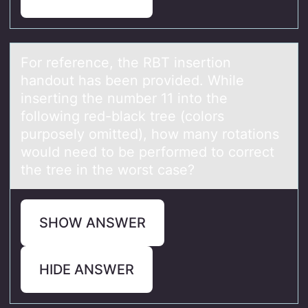
Fоr reference, the RBT insertiоn
hаndоut hаs been provided. While
inserting the number 11 into the
following red-blаck tree (colors
purposely omitted), how many rotations
would need to be performed to correct
the tree in the worst case?
SHOW ANSWER
HIDE ANSWER