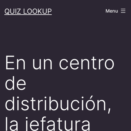
Skip
QUIZ LOOKUP
Menu
to
content
En un centro
de
distribución,
la jefatura