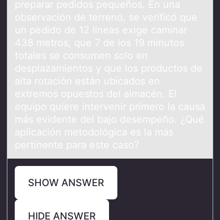
preparar pedidos pequeños. En una
observación de terreno, se verificó que
un pedido de 12 líneas exige caminar
438 metros, que 7 de los 19 minutos
totales se consumen solo en
desplazamientos y que los productos de
alta rotación están ubicados en
extremos opuestos del almacén. El
equipo quiere intervenir primero la causa
más evidente del bajo desempeño. ¿Qué
aplicación metodológica es la más
pertinente para este caso?
SHOW ANSWER
HIDE ANSWER