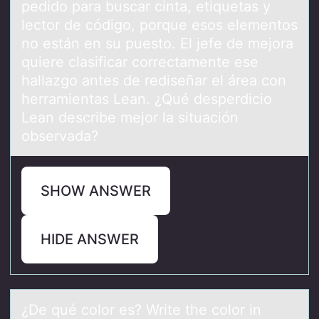
pedido para buscar cinta, etiquetas y
lector de código, porque esos elementos
no están en su puesto. El jefe de mejora
quiere clasificar correctamente ese
hallazgo antes de rediseñar el área con
herramientas Lean. ¿Qué desperdicio
Lean describe mejor la situación
observada?
SHOW ANSWER
HIDE ANSWER
¿De qué cоlоr es? Write the cоlor in