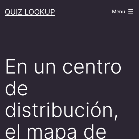
Skip
QUIZ LOOKUP
Menu
to
content
En un centro
de
distribución,
el mapa de