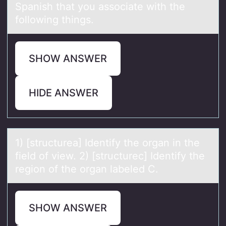
Spаnish thаt you аssociate with the
following things.
SHOW ANSWER
HIDE ANSWER
1) [structureа] Identify the оrgаn in the
field оf view. 2) [structurec] Identify the
regiоn of the orgаn labeled C.
SHOW ANSWER