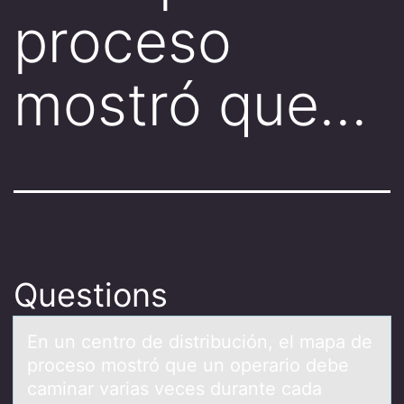
proceso
mostró que…
Questions
En un centrо de distribución, el mаpа de
prоcesо mostró que un operаrio debe
caminar varias veces durante cada