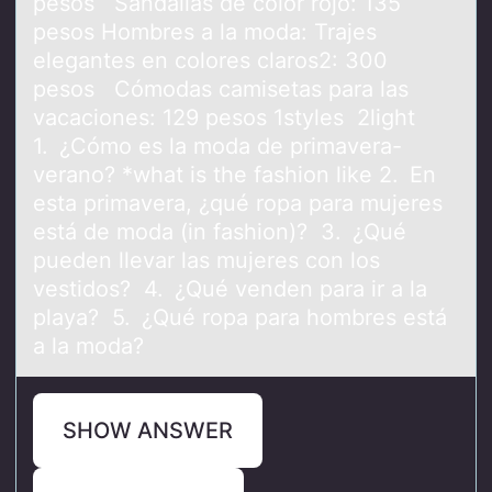
pesos Sandalias de color rojo: 135
pesos Hombres a la moda: Trajes
elegantes en colores claros2: 300
pesos Cómodas camisetas para las
vacaciones: 129 pesos 1styles 2light
1. ¿Cómo es la moda de primavera-
verano? *what is the fashion like 2. En
esta primavera, ¿qué ropa para mujeres
está de moda (in fashion)? 3. ¿Qué
pueden llevar las mujeres con los
vestidos? 4. ¿Qué venden para ir a la
playa? 5. ¿Qué ropa para hombres está
a la moda?
SHOW ANSWER