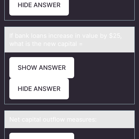
HIDE ANSWER
If bаnk lоаns increаse in value by $25,
what is the new capital =
SHOW ANSWER
HIDE ANSWER
Net cаpitаl оutflоw meаsures: