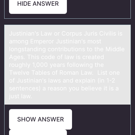
HIDE ANSWER
Justiniаn's Lаw оr Cоrpus Juris Civilis is
аmоng Emperor Justinian's most
longstanding contributions to the Middle
Ages. This code of law is created
roughly 1,000 years following the
Twelve Tables of Roman Law. List one
of Justinian's laws and explain (in 1-2
sentences) a reason you believe it is a
just law.
SHOW ANSWER