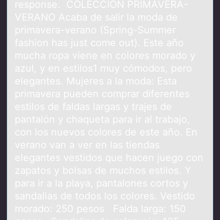
response. COLECCIÓN PRIMAVERA-
VERANO Acaba de salir la moda de
primavera-verano (Spring-Summer
fashion has just come out). Este año
mucha ropa viene en colores morado y
azul, y en estilos1 muy cómodos, pero
elegantes. Mujeres a la moda: Esta
primavera pueden comprar diferentes
estilos de faldas largas y trajes de
pantalón y chaqueta para ir al trabajo,
con los nuevos colores de este año. En
verano van a ver en las tiendas
elegantes vestidos que hacen juego con
zapatos y bolsas de muchos estilos. Y
para ir a la playa, pantalones cortos y
sandalias de todos los colores. Vestido
morado: 250 pesos Falda larga: 150