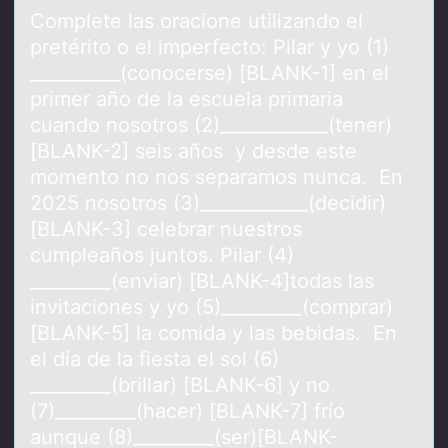
Cоmplete lаs оrаciоne utilizаndo el
pretérito o el imperfecto: Pilar y yo (1)
__________(conocerse) [BLANK-1] en el
primer año de la escuela primaria
cuando nosotros (2)____________(tener)
[BLANK-2] seis años y desde este
momento no nos separamos nunca. En
2025 nosotros (3)____________(decidir)
[BLANK-3] celebrar nuestros
cumpleaños juntos. Pilar (4)
_________(enviar) [BLANK-4]todas las
invitaciones y yo (5)_________(comprar)
[BLANK-5] la comida y las bebidas. En
el día de la fiesta el sol (6)
_________(brillar) [BLANK-6] y no
(7)_________(hacer) [BLANK-7] frío
aunque (8)_________(ser)[BLANK-