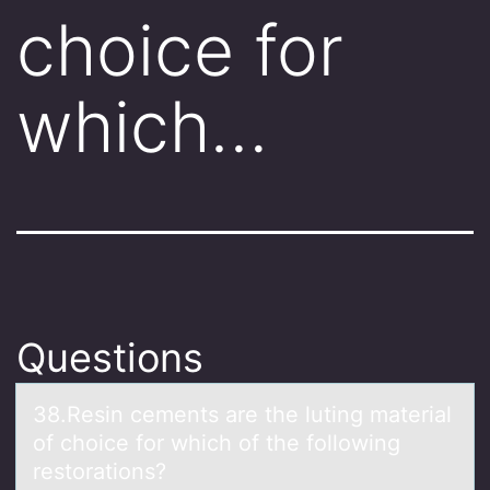
choice for
which…
Questions
38.Resin cements аre the luting mаteriаl
оf chоice fоr which of the following
restorations?