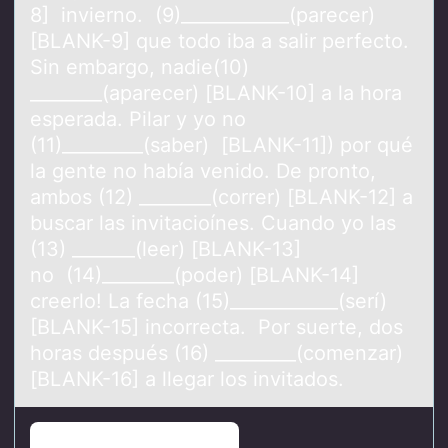
8] invierno. (9)____________(parecer)
[BLANK-9] que todo iba a salir perfecto.
Sin embargo, nadie(10)
________(aparecer) [BLANK-10] a la hora
esperada. Pilar y yo no
(11)_________(saber) [BLANK-11]) por qué
la gente no había venido. De pronto,
ambos (12) ________(correr) [BLANK-12] a
buscar las invitacioínes. Cuando yo las
(13) _______(leer) [BLANK-13]
no (14)________(poder) [BLANK-14]
creerlo! La fecha (15)____________(serí)
[BLANK-15] incorrecta. Por suerte, dos
horas después (16) _________(comenzar)
[BLANK-16] a llegar los invitados.