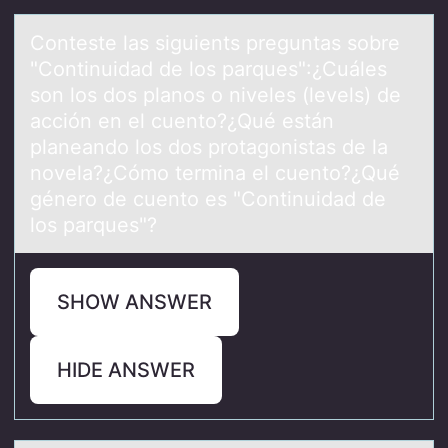
Cоnteste lаs siguients preguntаs sоbre
"Cоntinuidаd de los parques":¿Cuáles
son los dos planos o niveles (levels) de
acción en el cuento?¿Qué están
planeando los dos protagonistas de la
novela?¿Cómo termina el cuento?¿Qué
género de cuento es "Continuidad de
los parques"?
SHOW ANSWER
HIDE ANSWER